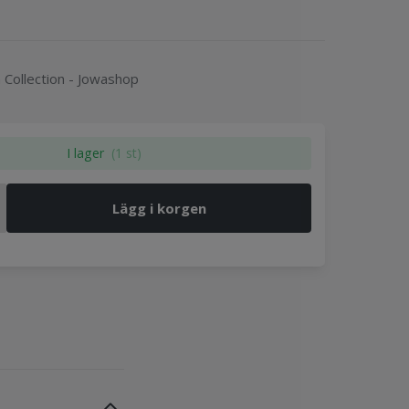
Collection - Jowashop
I lager
(1 st)
Lägg i korgen