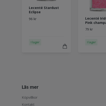
Lecenté Stardust
Eclipse
Lecenté Iri
96 kr
Pink champ
79 kr
I lager
I lager
Läs mer
Köpvillkor
Kontakt