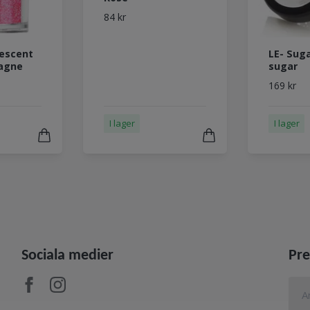
84 kr
descent
LE- Sug
agne
sugar
169 kr
I lager
I lager
Sociala medier
Pre