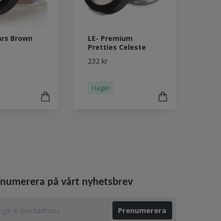
ars Brown
LE- Premium
Pretties Celeste
232 kr
I lager
numerera på vårt nyhetsbrev
Prenumerera