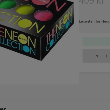
409 kr
Lecenté The Neon 
er