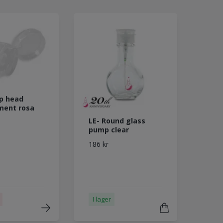
p head
ment rosa
LE- Round glass
pump clear
186 kr
I lager