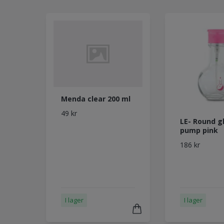
Menda clear 200 ml
49 kr
LE- Round g
pump pink
186 kr
I lager
I lager