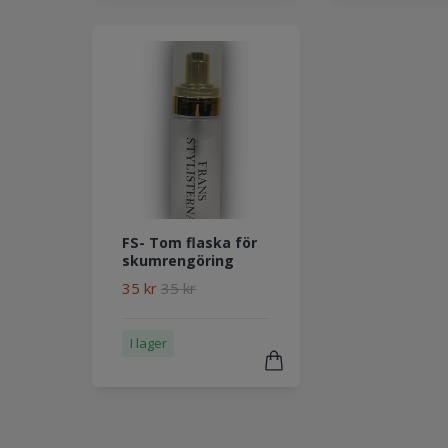
FS- Tom flaska för
skumrengöring
35 kr
35 kr
I lager