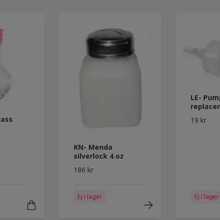
LE- Pum
replace
lass
19 kr
KN- Menda
silverlock 4 oz
186 kr
Ej i lager
Ej i lager