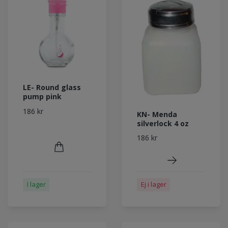
LE- Round glass
pump pink
186 kr
KN- Menda
silverlock 4 oz
186 kr
I lager
Ej i lager