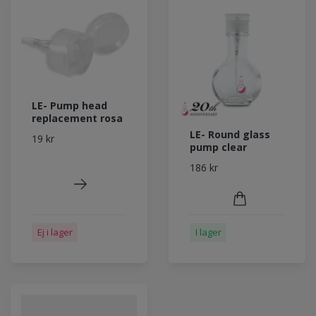
LE- Pump head
replacement rosa
LE- Round glass
19 kr
pump clear
186 kr
Ej i lager
I lager