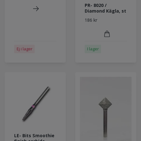
PR- 8020 /
Diamond Kägla, st
186 kr
Ej i lager
I lager
LE- Bits Smoothie