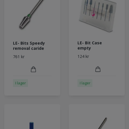
LE- Bit Case
LE- Bits Speedy
empty
removal caride
124 kr
761 kr
I lager
I lager