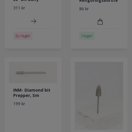
Rengöringsborste
311 kr
86 kr
Ej i lager
I lager
INM- Diamond bit
Prepper, Sm
199 kr