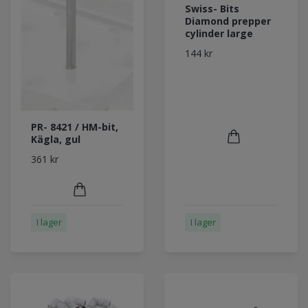
Swiss- Bits
Diamond prepper
cylinder large
144 kr
PR- 8421 / HM-bit,
Kägla, gul
361 kr
I lager
I lager