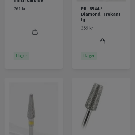
finish carbide
PR- 8544 /
761 kr
Diamond, Trekant
hj
359 kr
I lager
I lager