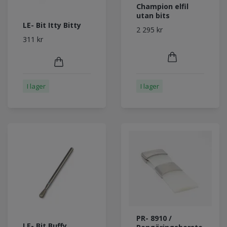
Champion elfil
utan bits
LE- Bit Itty Bitty
2 295 kr
311 kr
I lager
I lager
PR- 8910 /
LE- Bit Buffy