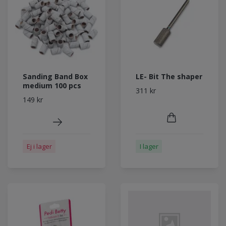
Sanding Band Box
LE- Bit The shaper
medium 100 pcs
311 kr
149 kr
Ej i lager
I lager