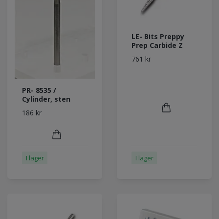
LE- Bits Preppy
Prep Carbide Z
761 kr
PR- 8535 /
Cylinder, sten
186 kr
I lager
I lager