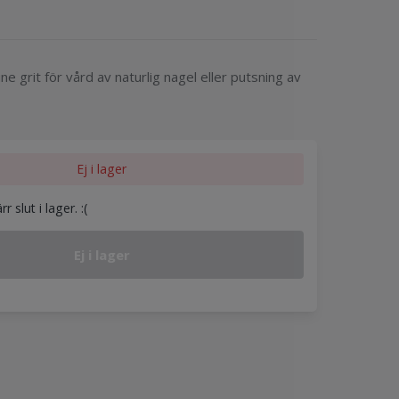
. Fine grit för vård av naturlig nagel eller putsning av
Ej i lager
 slut i lager. :(
Ej i lager