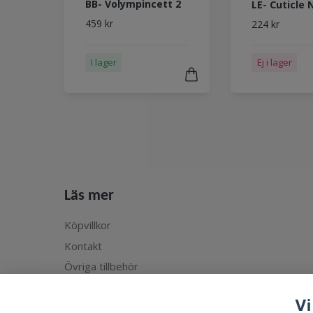
BB- Volympincett 2
LE- Cuticle 
459 kr
224 kr
I lager
Ej i lager
Läs mer
Köpvillkor
Kontakt
Övriga tillbehör
Vi