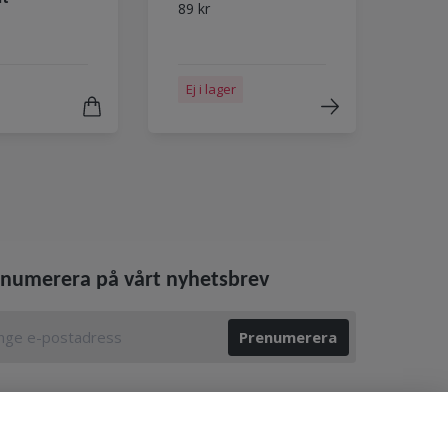
89 kr
Ej i lager
numerera på vårt nyhetsbrev
Prenumerera