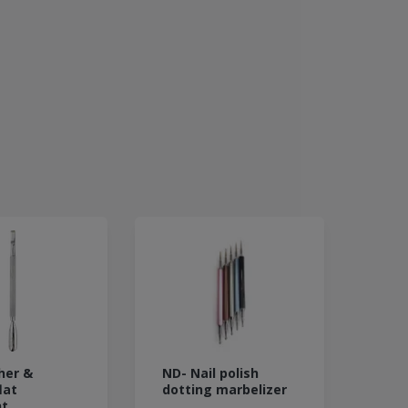
her &
ND- Nail polish
lat
dotting marbelizer
ht