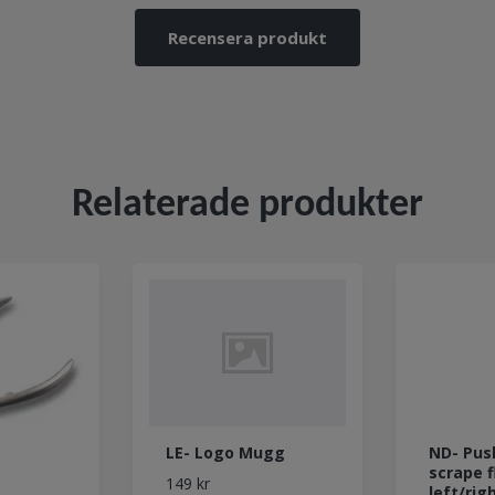
Recensera produkt
Relaterade produkter
LE- Logo Mugg
ND- Pus
scrape f
149 kr
left/rig