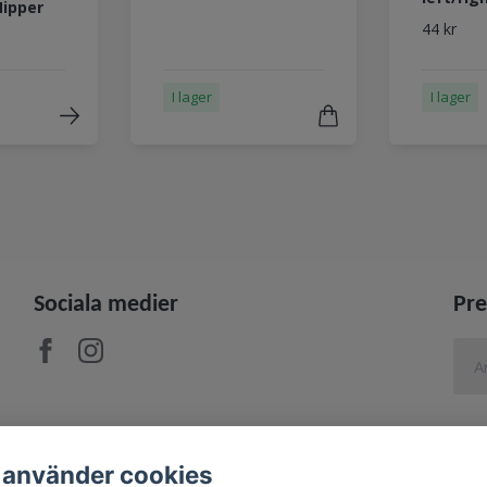
Nipper
44 kr
I lager
I lager
Sociala medier
Pre
 använder cookies