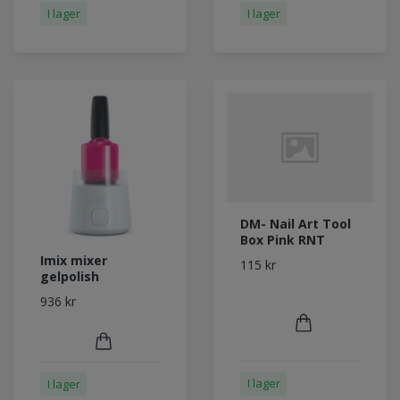
I lager
I lager
DM- Nail Art Tool
Box Pink RNT
Imix mixer
115 kr
gelpolish
936 kr
I lager
I lager