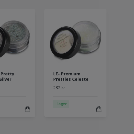
 Pretty
LE- Premium
Silver
Pretties Celeste
232 kr
I lager