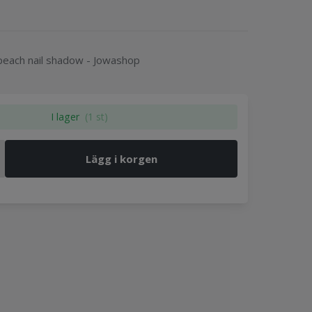
peach nail shadow - Jowashop
I lager
(1 st)
Lägg i korgen