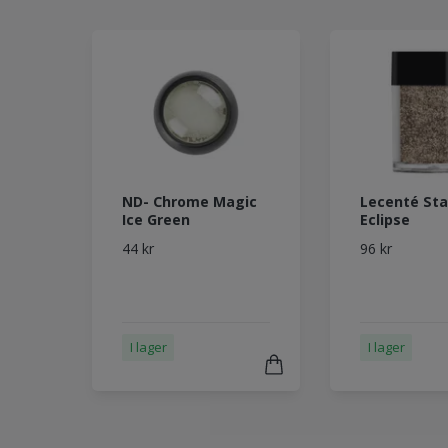
ND- Chrome Magic
Lecenté Sta
Ice Green
Eclipse
44 kr
96 kr
I lager
I lager