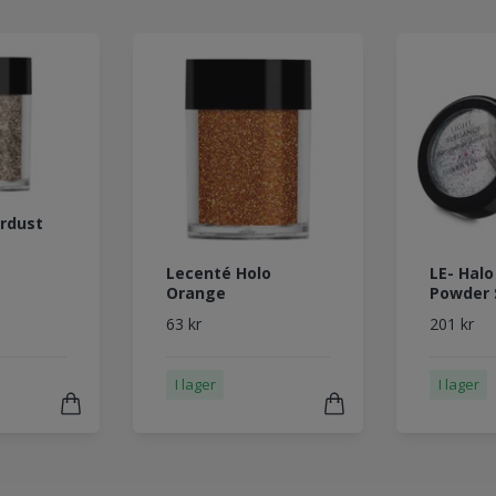
rdust
Lecenté Holo
LE- Halo
Orange
Powder 
63 kr
201 kr
I lager
I lager