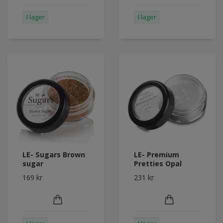
I lager
I lager
LE- Sugars Brown
LE- Premium
sugar
Pretties Opal
169 kr
231 kr