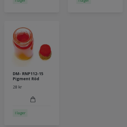
I lager
I lager
DM- RNP112-15
Pigment Röd
28 kr
I lager