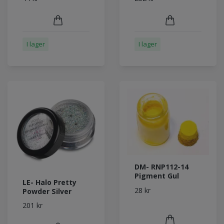
I lager
I lager
DM- RNP112-14
Pigment Gul
LE- Halo Pretty
28 kr
Powder Silver
201 kr