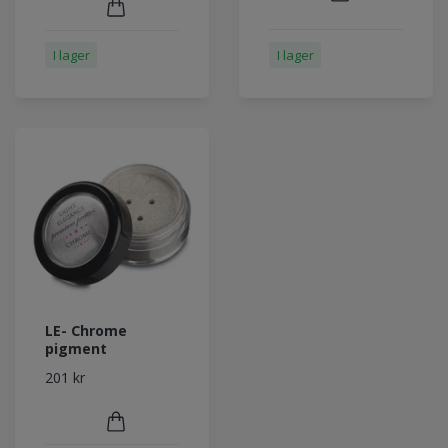
I lager
I lager
LE- Chrome
pigment
201 kr