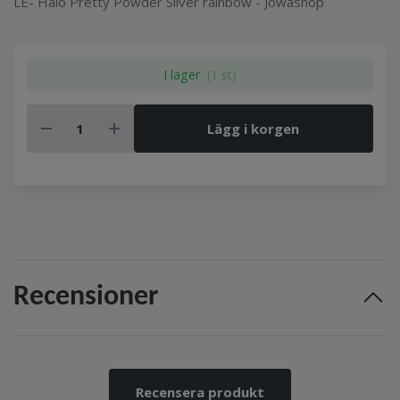
LE- Halo Pretty Powder Silver rainbow - Jowashop
I lager
(1 st)
Lägg i korgen
Recensioner
Recensera produkt