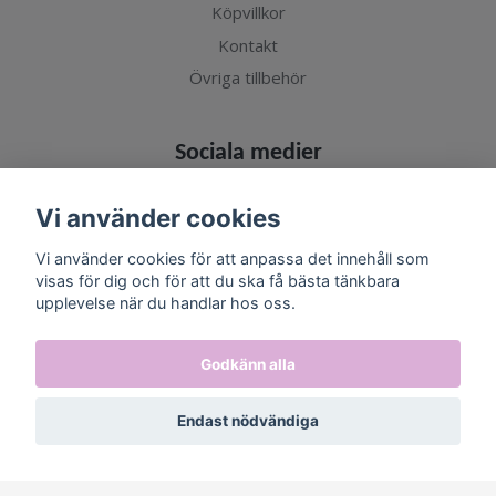
Köpvillkor
Kontakt
Övriga tillbehör
Sociala medier
Vi använder cookies
Vi använder cookies för att anpassa det innehåll som
visas för dig och för att du ska få bästa tänkbara
Prenumerera på vårt nyhetsbrev
upplevelse när du handlar hos oss.
Prenumerera
Godkänn alla
Endast nödvändiga