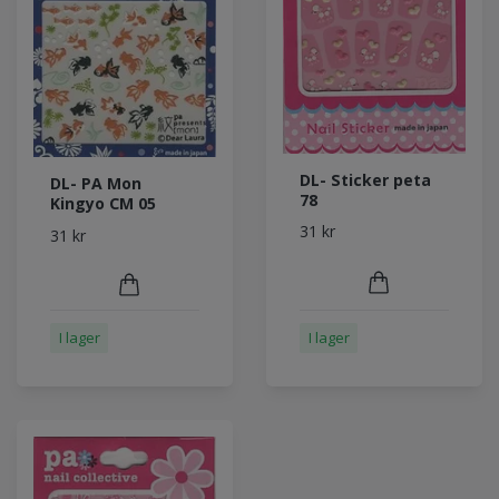
DL- Sticker peta
DL- PA Mon
78
Kingyo CM 05
31 kr
31 kr
I lager
I lager