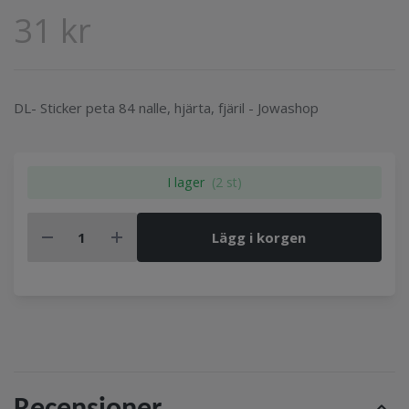
31 kr
DL- Sticker peta 84 nalle, hjärta, fjäril - Jowashop
I lager
(2 st)
Lägg i korgen