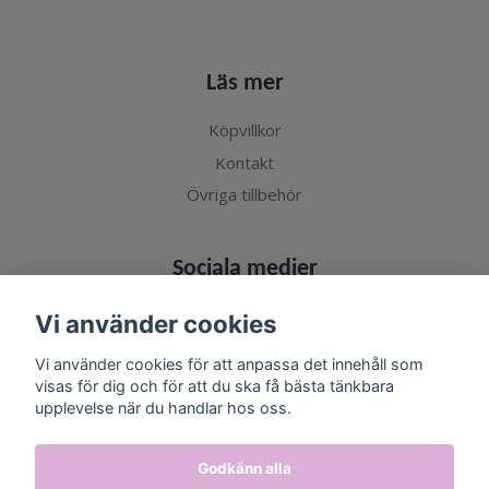
Läs mer
Köpvillkor
Kontakt
Övriga tillbehör
Sociala medier
Vi använder cookies
Vi använder cookies för att anpassa det innehåll som
visas för dig och för att du ska få bästa tänkbara
Prenumerera på vårt nyhetsbrev
upplevelse när du handlar hos oss.
Prenumerera
Godkänn alla