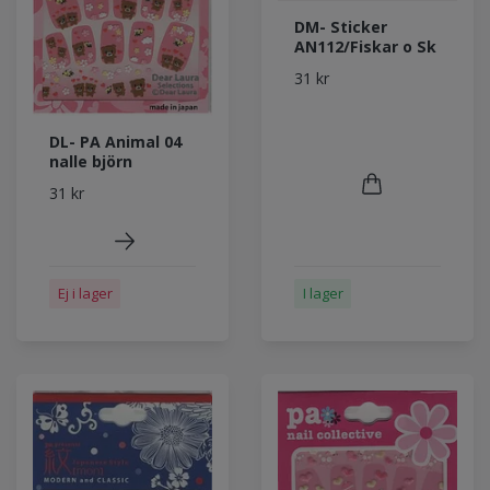
DM- Sticker
AN112/Fiskar o Sk
31 kr
DL- PA Animal 04
nalle björn
31 kr
I lager
Ej i lager