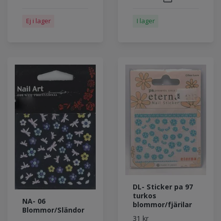
Ej i lager
I lager
DL- Sticker pa 97
turkos
NA- 06
blommor/fjärilar
Blommor/Sländor
31 kr