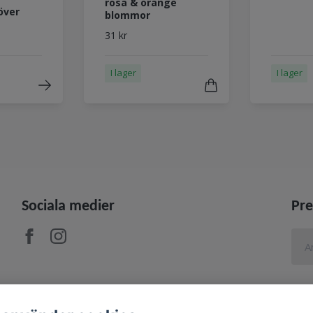
rosa & orange
över
blommor
31 kr
I lager
I lager
Sociala medier
Pre