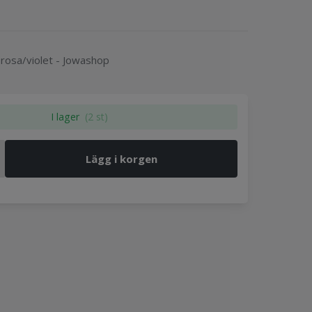
rosa/violet - Jowashop
I lager
(2 st)
Lägg i korgen