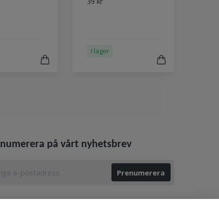
39 kr
I lager
numerera på vårt nyhetsbrev
Prenumerera