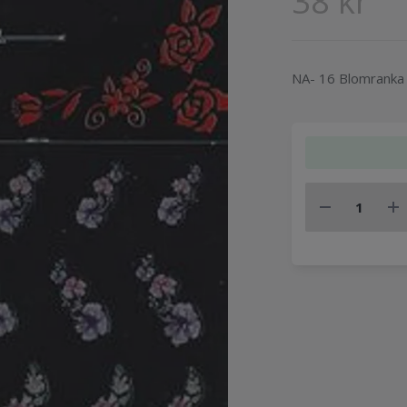
38 kr
NA- 16 Blomranka 