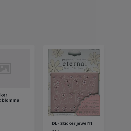
cker
t blomma
DL- Sticker jewel11