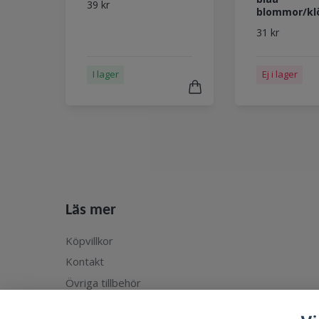
39 kr
blommor/kl
31 kr
I lager
Ej i lager
Läs mer
Köpvillkor
Kontakt
Övriga tillbehör