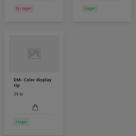
Ej i lager
I lager
DM- Color display
tip
39 kr
I lager