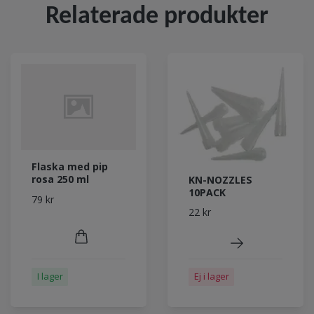
Relaterade produkter
Flaska med pip
rosa 250 ml
KN-NOZZLES
10PACK
79 kr
22 kr
I lager
Ej i lager