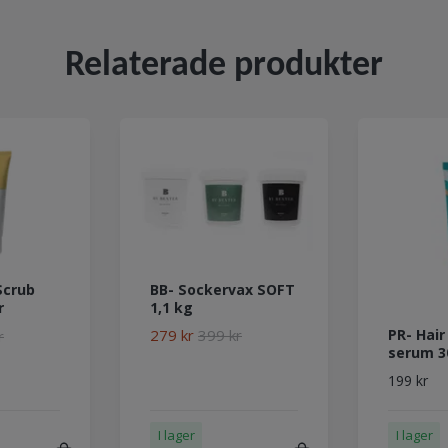
Relaterade produkter
BB- Sockervax SOFT
Scrub
1,1 kg
r
PR- Hair
279 kr
399 kr
r
serum 3
199 kr
I lager
I lager