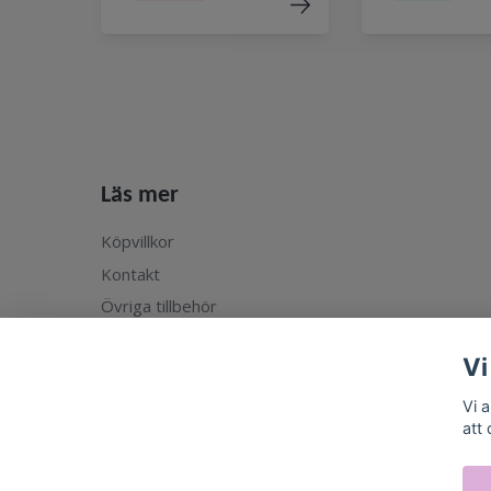
Läs mer
Köpvillkor
Kontakt
Övriga tillbehör
Vi
Vi 
att