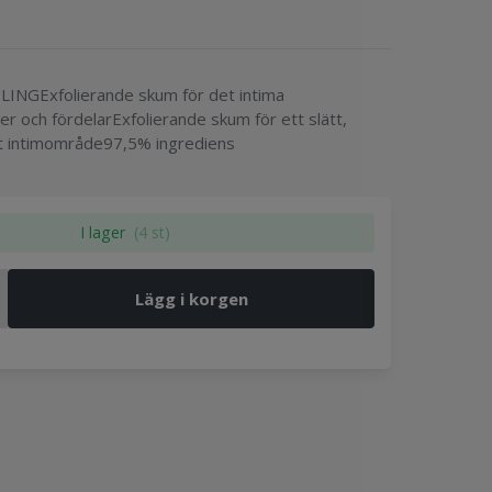
INGExfolierande skum för det intima
 och fördelarExfolierande skum för ett slätt,
t intimområde97,5% ingrediens
I lager
(4 st)
Lägg i korgen