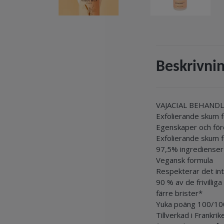
Beskrivni
VAJACIAL BEHAND
Exfolierande skum 
Egenskaper och för
Exfolierande skum f
97,5% ingredienser 
Vegansk formula
Respekterar det in
90 % av de frivilli
färre brister*
Yuka poäng 100/10
Tillverkad i Frankrik