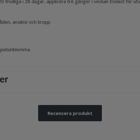
 frivilliga i 28 dagar, applicera tre gånger i veckan Endast för ut
råden, ansikte och kropp
h apelsinblomma
er
Recensera produkt