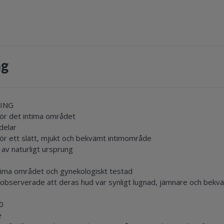
ng
LING
för det intima området
delar
ör ett slätt, mjukt och bekvämt intimområde
av naturligt ursprung
tima området och gynekologiskt testad
ga observerade att deras hud var synligt lugnad, jämnare och bek
0
e