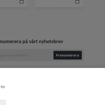
numerera på vårt nyhetsbrev
Prenumerera
 för