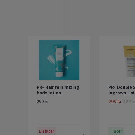
PR- Hair minimizing
PR- Double 
body lotion
Ingrown Hai
299 kr
329 k
299 kr
Ej i lager
I lager