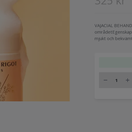
325 kr
VAJACIAL BEHANDL
områdetEgenskaper
mjukt och bekväm