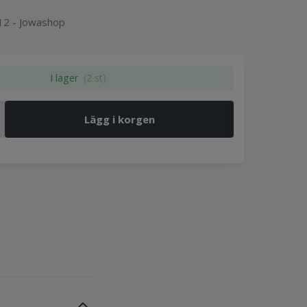
12 - Jowashop
I lager
(2 st)
Lägg i korgen