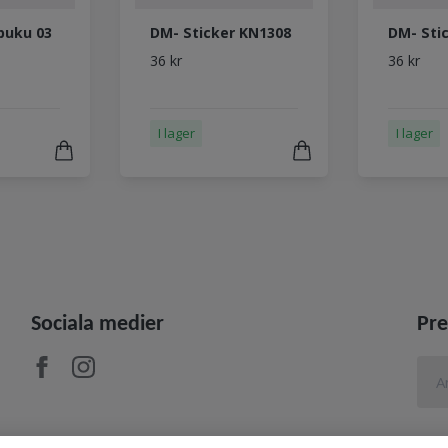
 puku 03
DM- Sticker KN1308
DM- Sti
36 kr
36 kr
I lager
I lager
Sociala medier
Pre