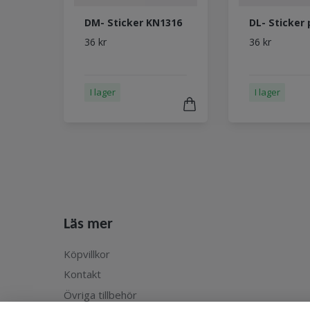
DM- Sticker KN1316
DL- Sticker
36 kr
36 kr
I lager
I lager
Läs mer
Köpvillkor
Kontakt
Övriga tillbehör