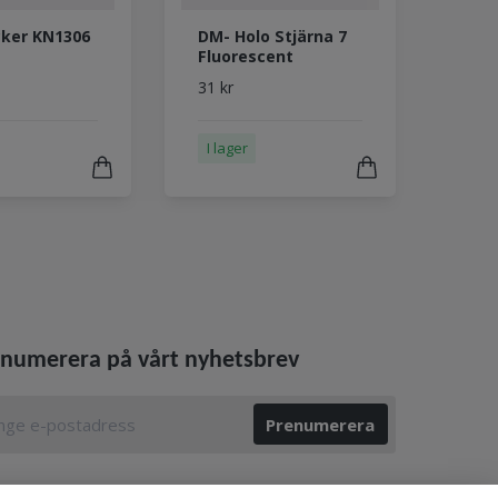
cker KN1306
DM- Holo Stjärna 7
Fluorescent
31 kr
I lager
numerera på vårt nyhetsbrev
Prenumerera