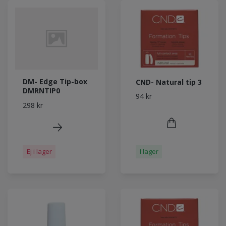
DM- Edge Tip-box
CND- Natural tip 3
DMRNTIP0
94 kr
298 kr
I lager
Ej i lager