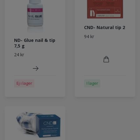
CND- Natural tip 2
94 kr
ND- Glue nail & tip
7,5 g
24 kr
Ej i lager
I lager