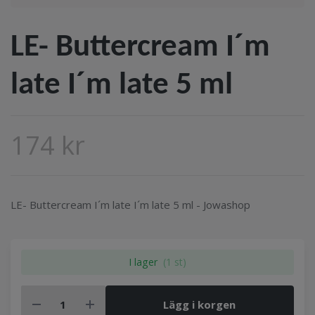
LE- Buttercream I´m
late I´m late 5 ml
174 kr
LE- Buttercream I´m late I´m late 5 ml - Jowashop
I lager
(1 st)
Lägg i korgen