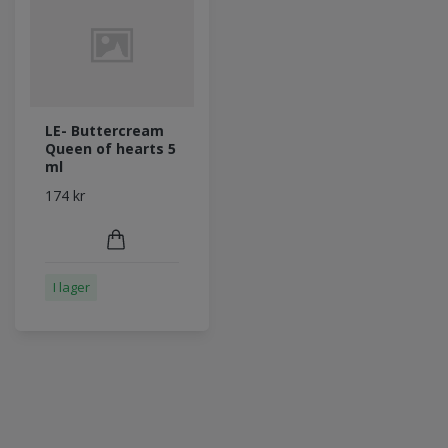
LE- Buttercream
Queen of hearts 5
ml
174 kr
I lager