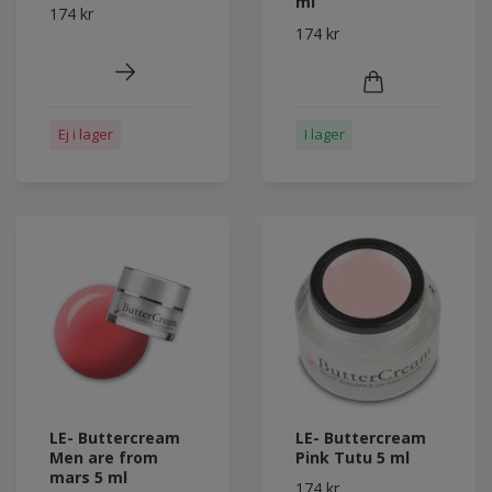
ml
174 kr
174 kr
Ej i lager
I lager
LE- Buttercream
LE- Buttercream
Men are from
Pink Tutu 5 ml
mars 5 ml
174 kr