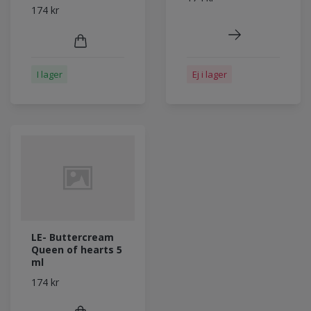
174 kr
I lager
Ej i lager
LE- Buttercream
Queen of hearts 5
ml
174 kr