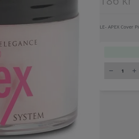
186 kr
LE- APEX Cover P