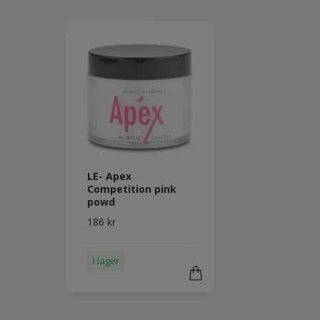
LE- Apex
Competition pink
powd
186 kr
I lager