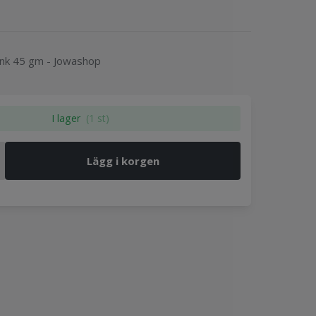
ink 45 gm - Jowashop
I lager
(1 st)
Lägg i korgen