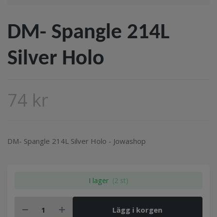
DM- Spangle 214L
Silver Holo
74 kr
DM- Spangle 214L Silver Holo - Jowashop
I lager
(2 st)
Lägg i korgen