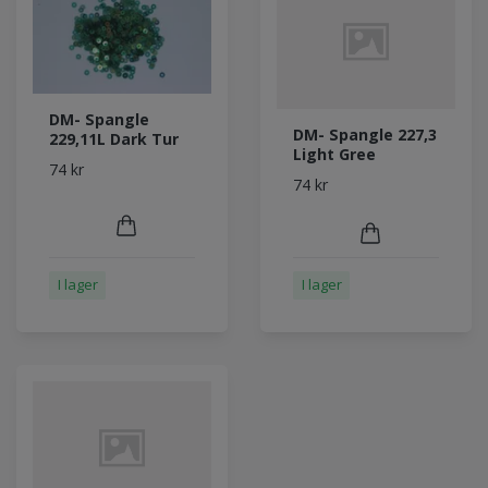
DM- Spangle
DM- Spangle 227,3
229,11L Dark Tur
Light Gree
74 kr
74 kr
I lager
I lager