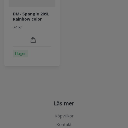
DM- Spangle 209L
Rainbow color
74 kr
I lager
Läs mer
Köpvillkor
Kontakt