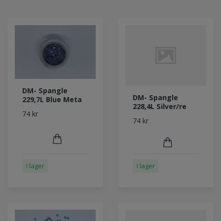
DM- Spangle
DM- Spangle
229,7L Blue Meta
228,4L Silver/re
74 kr
74 kr
I lager
I lager