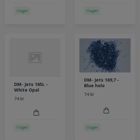
I lager
I lager
DM- Jets 169,7 -
DM- Jets 165L -
Blue holo
White Opal
74 kr
74 kr
I lager
I lager