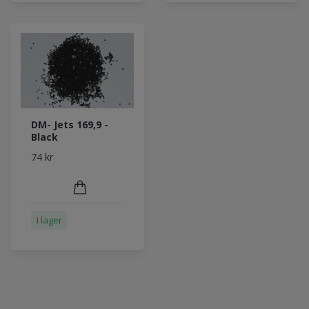
DM- Jets 169,9 -
Black
74 kr
I lager