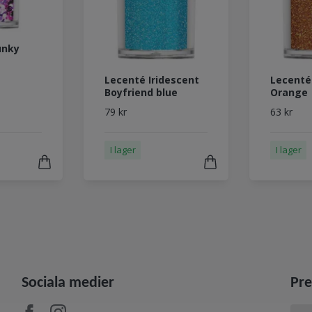
unky
Lecenté Iridescent
Lecenté
Boyfriend blue
Orange
79 kr
63 kr
I lager
I lager
Sociala medier
Pre