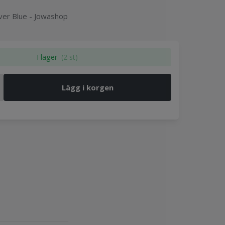
ilver Blue - Jowashop
I lager
(2 st)
Lägg i korgen