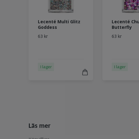
Lecenté Multi Glitz
Lecenté Ch
Goddess
Butterfly
63 kr
63 kr
I lager
I lager
Läs mer