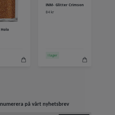
INM- Glitter Crimson
84 kr
 Holo
I lager
numerera på vårt nyhetsbrev