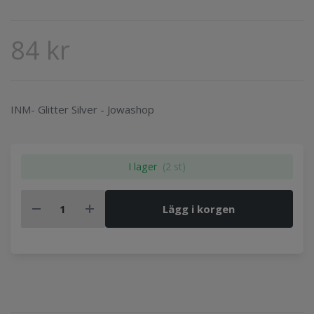
84 kr
INM- Glitter Silver - Jowashop
I lager
(2 st)
Lägg i korgen