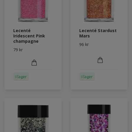
Lecenté
Lecenté Stardust
Iridescent Pink
Mars
champagne
96 kr
79 kr
I lager
I lager