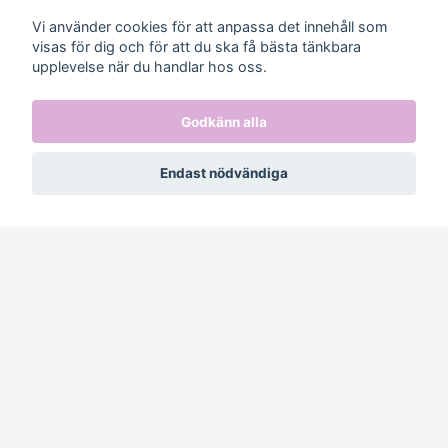
Vi använder cookies för att anpassa det innehåll som
visas för dig och för att du ska få bästa tänkbara
Sociala medier
upplevelse när du handlar hos oss.
Godkänn alla
Prenumerera på vårt nyhetsbrev
Endast nödvändiga
Prenumerera
© 2026 Jowashop
–
Powered by Quickbutik