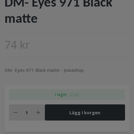
DM- Eyes 971 Black
matte
74 kr
DM- Eyes 971 Black matte - Jowashop
I lager
(2 st)
Lägg i korgen