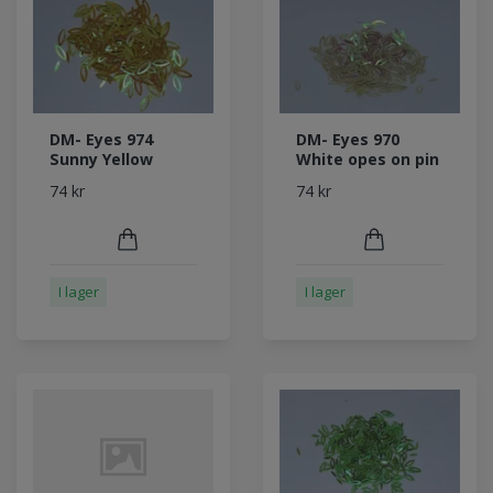
DM- Eyes 974
DM- Eyes 970
Sunny Yellow
White opes on pin
74 kr
74 kr
I lager
I lager