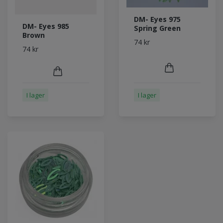
DM- Eyes 975
DM- Eyes 985
Spring Green
Brown
74 kr
74 kr
I lager
I lager