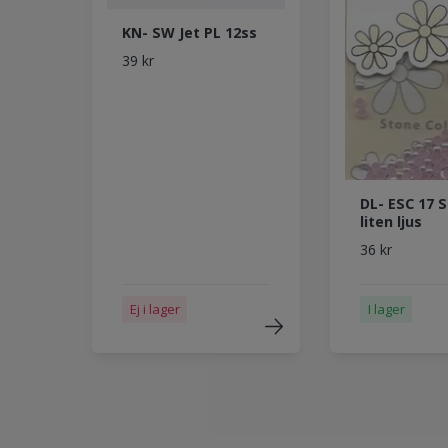
KN- SW Jet PL 12ss
39 kr
DL- ESC 17 
liten ljus
36 kr
Ej i lager
I lager