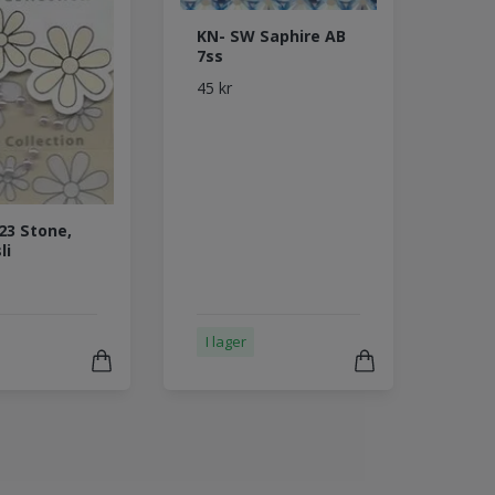
KN- SW Saphire AB
7ss
45 kr
23 Stone,
li
I lager