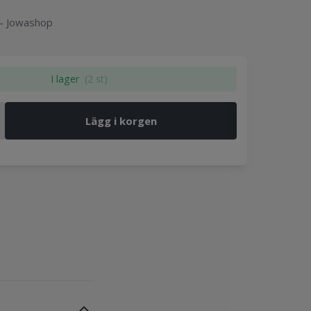
- Jowashop
I lager
(2 st)
Lägg i korgen