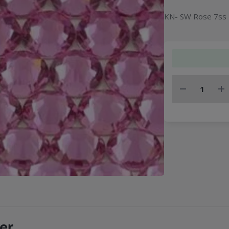
KN- SW Rose 7ss 
er