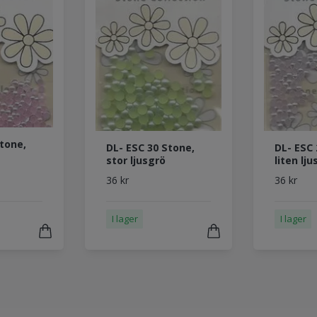
Stone,
DL- ESC 30 Stone,
DL- ESC 
stor ljusgrö
liten ljus
36 kr
36 kr
I lager
I lager