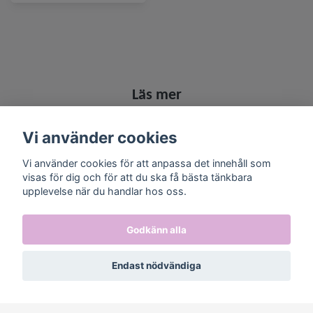
Läs mer
Köpvillkor
Vi använder cookies
Kontakt
Vi använder cookies för att anpassa det innehåll som
Övriga tillbehör
visas för dig och för att du ska få bästa tänkbara
upplevelse när du handlar hos oss.
Sociala medier
Godkänn alla
Endast nödvändiga
Prenumerera på vårt nyhetsbrev