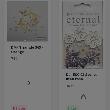
DM- Triangle 363 -
Orange
74 kr
DL- ESC 03 Stone,
liten rosa
36 kr
Ej i lager
I lager