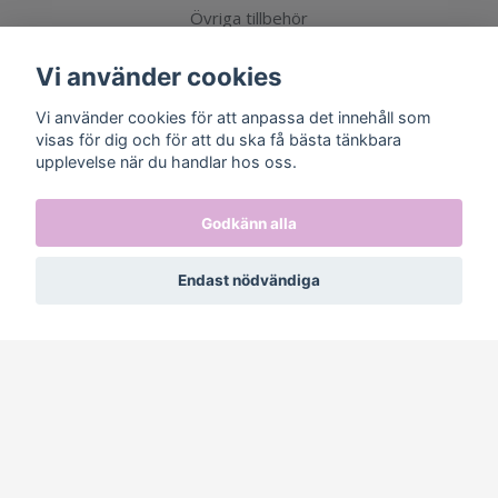
Övriga tillbehör
Vi använder cookies
Sociala medier
Vi använder cookies för att anpassa det innehåll som
visas för dig och för att du ska få bästa tänkbara
upplevelse när du handlar hos oss.
Godkänn alla
Prenumerera på vårt nyhetsbrev
Endast nödvändiga
Prenumerera