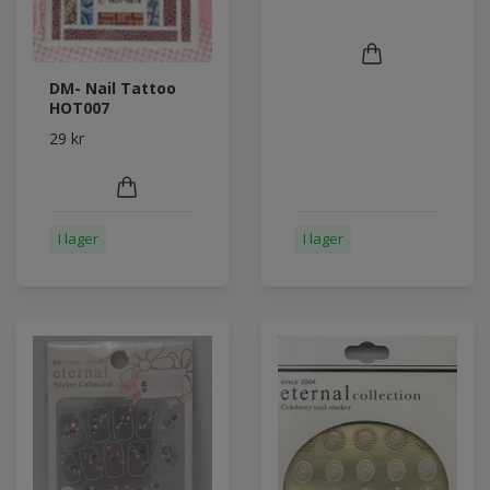
DM- Nail Tattoo
HOT007
29 kr
I lager
I lager