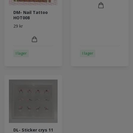
DM- Nail Tattoo
HOT008
29 kr
I lager
I lager
DL- Sticker crys 11