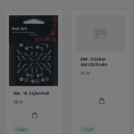
DM- Sticker
AN123/Frukt
31 kr
NA- 15 Stjärnfall
38 kr
I lager
I lager