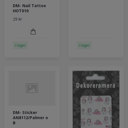
DM- Nail Tattoo
HOT010
29 kr
I lager
I lager
DM- Sticker
AN8112/Palmer o
B