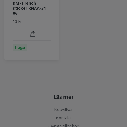
DM- French
sticker RNAA-31
06
13 kr
I lager
Läs mer
Köpvillkor
Kontakt
Övriga tillbehör