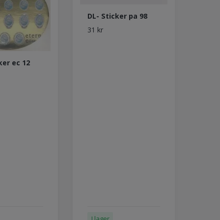
DL- Sticker pa 98
31 kr
ker ec 12
I lager