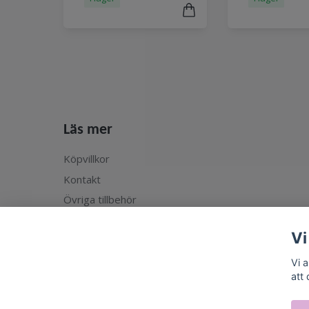
Läs mer
Köpvillkor
Kontakt
Övriga tillbehör
Vi
Vi 
att