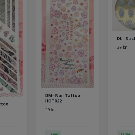
DL- Stic
39 kr
DM- Nail Tattoo
HOT022
ttoo
29 kr
I lager
I lager