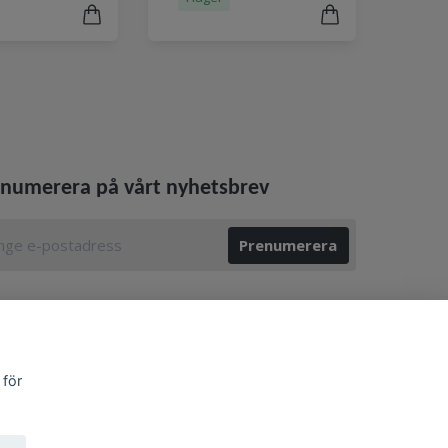
numerera på vårt nyhetsbrev
Prenumerera
 för