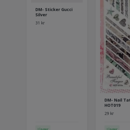
DM- Sticker Gucci
Silver
31 kr
DM- Nail Ta
HOT019
29 kr
I lager
I lager