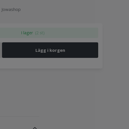
 - Jowashop
I lager
(2 st)
Lägg i korgen