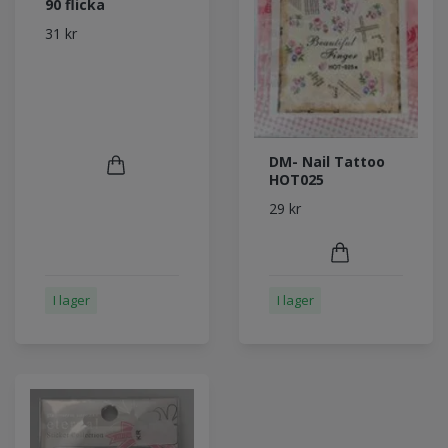
90 flicka
31 kr
DM- Nail Tattoo
HOT025
29 kr
I lager
I lager