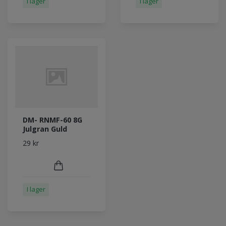
I lager
I lager
DM- RNMF-60 8G
Julgran Guld
29 kr
I lager