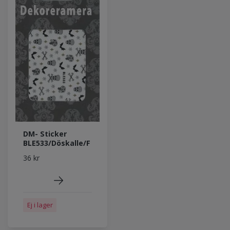
DM- Sticker
BLE533/Döskalle/F
36 kr
Ej i lager