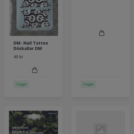
DM- Nail Tattoo
Döskallar DM
49 kr
I lager
I lager