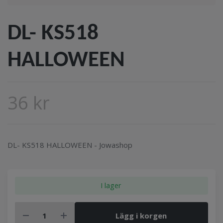
DL- KS518
HALLOWEEN
36 kr
DL- KS518 HALLOWEEN - Jowashop
I lager
Lägg i korgen