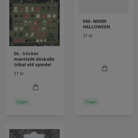
DM- NK005
HALLOWEEN
31 kr
DL- Sticker
mantis06 döskalle
tribal eld spindel
31 kr
I lager
I lager