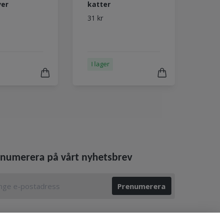
ver
katter
31 kr
I lager
numerera på vårt nyhetsbrev
Prenumerera