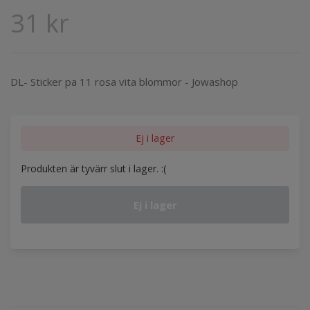
31 kr
DL- Sticker pa 11 rosa vita blommor - Jowashop
Ej i lager
Produkten är tyvärr slut i lager. :(
Ej i lager