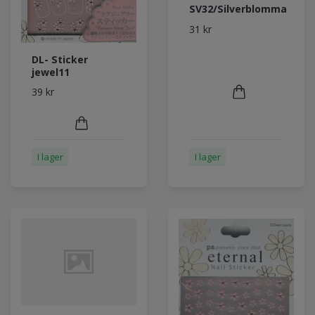
SV32/Silverblomma
31 kr
DL- Sticker
jewel11
39 kr
I lager
I lager