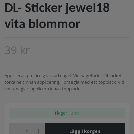
DL- Sticker jewel18
vita blommor
39 kr
Appliceras på färdig lackad nagel. Vid nagellack - låt lacket
torka helt innan applicering. Försegla med ett topplack. Vid
konstnaglar: applicera innan topplack
I lager
(2 st)
Lägg i korgen