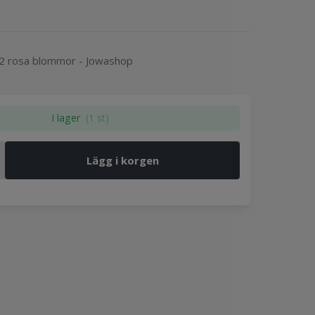
02 rosa blommor - Jowashop
I lager
(1 st)
Lägg i korgen