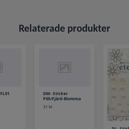
Relaterade produkter
 FL01
DM- Sticker
P05/Fjäril-Blomma
31 kr
DL- Stic