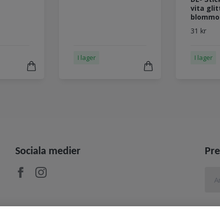
vita glit
blommo
31 kr
I lager
I lager
Sociala medier
Pre