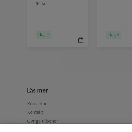
36 kr
I lager
I lager
Läs mer
Köpvillkor
Kontakt
Övriga tillbehör