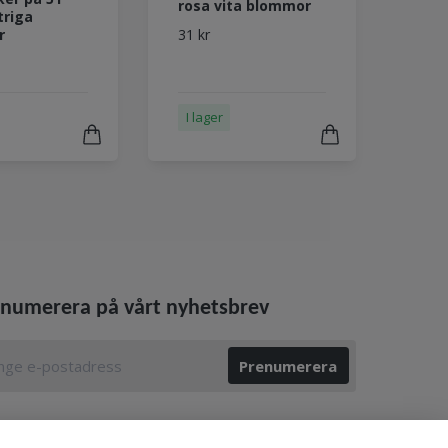
rosa vita blommor
triga
31 kr
r
I lager
numerera på vårt nyhetsbrev
Prenumerera