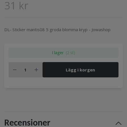
31 kr
DL- Sticker mantis08 5 groda blomma kryp - Jowashop
I lager
(2 st)
Lägg i korgen
Recensioner