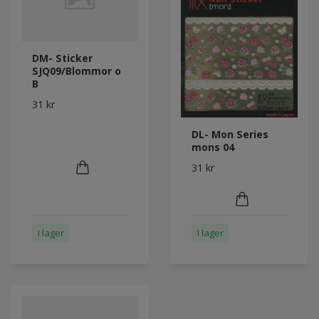
DM- Sticker
SJQ09/Blommor o
B
31 kr
DL- Mon Series
mons 04
31 kr
I lager
I lager