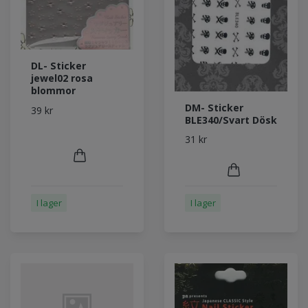
DL- Sticker
jewel02 rosa
blommor
DM- Sticker
39 kr
BLE340/Svart Dösk
31 kr
I lager
I lager