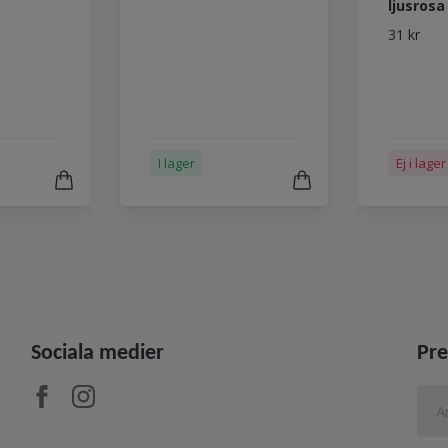
ljusros
31 kr
I lager
Ej i lager
Sociala medier
Pre