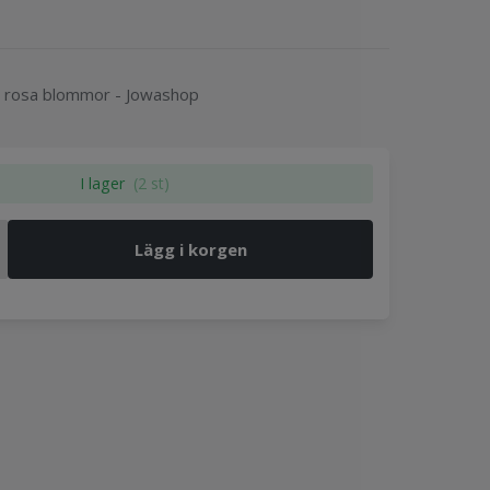
0 rosa blommor - Jowashop
I lager
(2 st)
Lägg i korgen