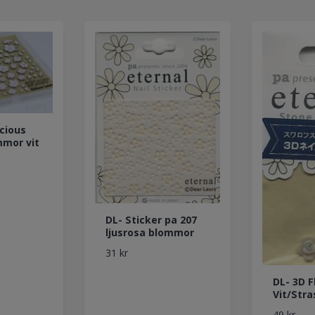
cious
mor vit
DL- Sticker pa 207
ljusrosa blommor
31 kr
DL- 3D 
Vit/Stra
49 kr