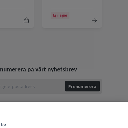
Ej i lager
numerera på vårt nyhetsbrev
Prenumerera
 för