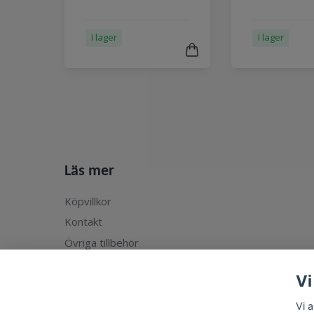
I lager
I lager
Läs mer
Köpvillkor
Kontakt
Övriga tillbehör
Vi
Vi 