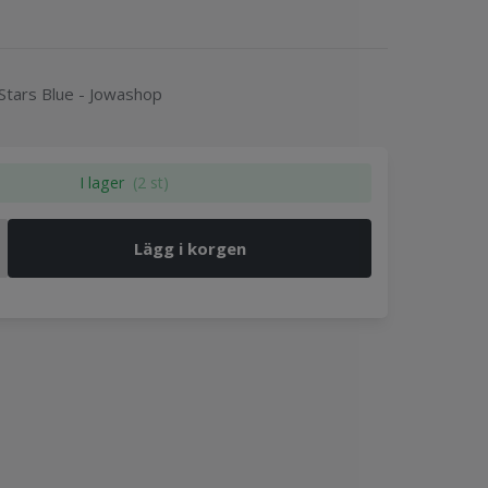
Stars Blue - Jowashop
I lager
(2 st)
Lägg i korgen