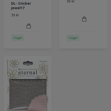
36 kr
DL- Sticker
jewel17
39 kr
I lager
I lager