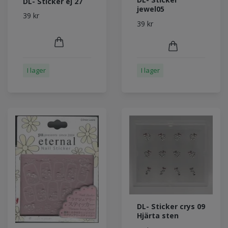
DL- Sticker ej 27
jewel05
39 kr
39 kr
I lager
I lager
DL- Sticker crys 09
Hjärta sten