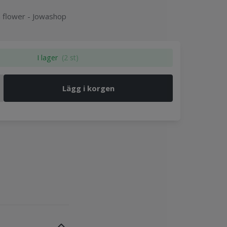
 flower - Jowashop
I lager
(2 st)
Lägg i korgen