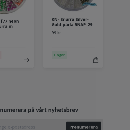
KN- Snurra Silver-
f77 neon
Guld-pärla RNAP-29
urra m
99 kr
I lager
numerera på vårt nyhetsbrev
Prenumerera