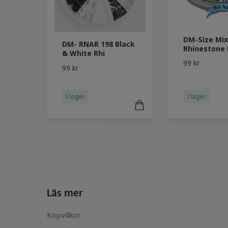
DM-Size Mi
DM- RNAR 198 Black
Rhinestone
& White Rhi
99 kr
99 kr
I lager
I lager
Läs mer
Köpvillkor