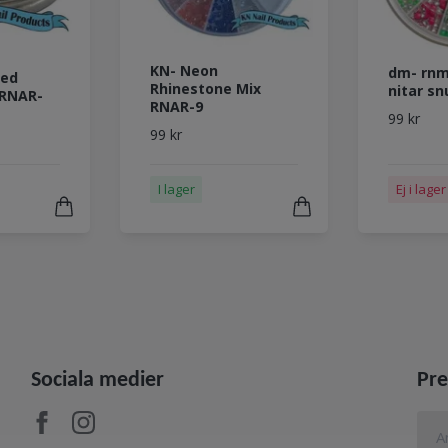
KN- Neon
dm- rnm
xed
Rhinestone Mix
nitar sn
 RNAR-
RNAR-9
99 kr
99 kr
I lager
Ej i lager
Sociala medier
Pre