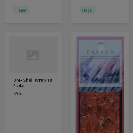
I lager
I lager
DM- Shell Wrap 10
/ Lila
49 kr