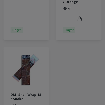
/ Orange
49 kr
I lager
I lager
DM- Shell Wrap 18
/ Snake