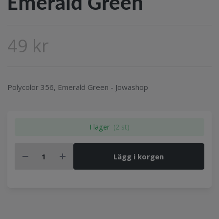
Emerald Green
49 kr
Polycolor 356, Emerald Green - Jowashop
I lager
(2 st)
Lägg i korgen