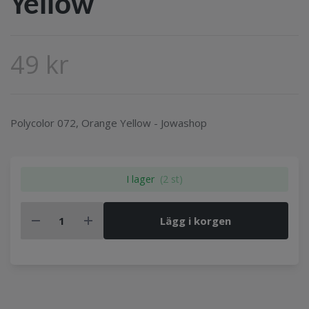
Yellow
49 kr
Polycolor 072, Orange Yellow - Jowashop
I lager
(2 st)
Lägg i korgen