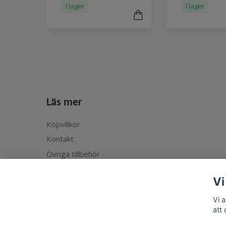
I lager
I lager
Läs mer
Köpvillkor
Kontakt
Övriga tillbehör
Vi
Vi 
att