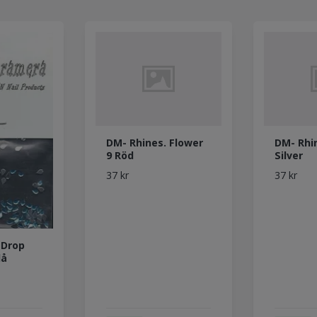
DM- Rhines. Flower
DM- Rhin
9 Röd
Silver
37 kr
37 kr
 Drop
lå