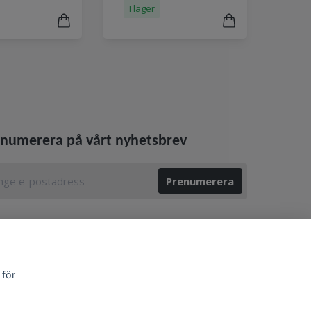
I lager
numerera på vårt nyhetsbrev
Prenumerera
 för