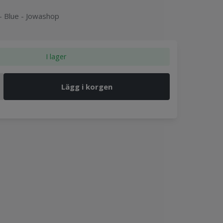
- Blue - Jowashop
I lager
Lägg i korgen