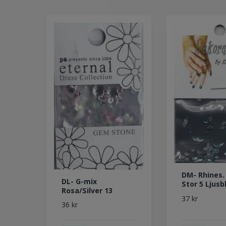
DM- Rhines.
DL- G-mix
Stor 5 Ljusb
Rosa/Silver 13
37 kr
36 kr