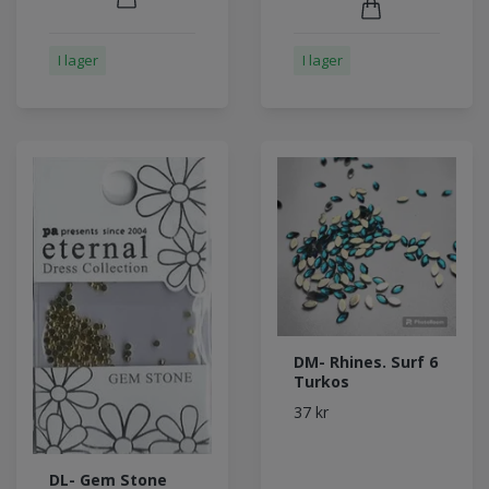
I lager
I lager
DM- Rhines. Surf 6
Turkos
37 kr
DL- Gem Stone