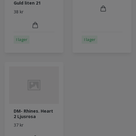
Guld liten 21
38 kr
I lager
I lager
DM- Rhines. Heart
2 Ljusrosa
37 kr