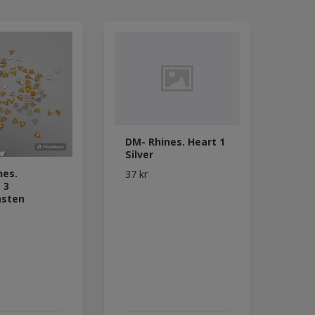
DM- Rhines. Heart 1
Silver
nes.
37 kr
 3
nsten