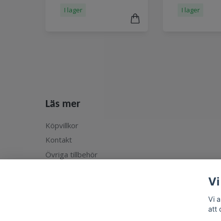
I lager
I lager
Läs mer
Köpvillkor
Kontakt
Övriga tillbehör
Vi
Vi 
att