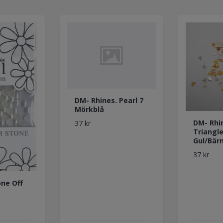
DM- Rhines. Pearl 7
Mörkblå
DM- Rhi
37 kr
Triangle
Gul/Bär
37 kr
ne Off