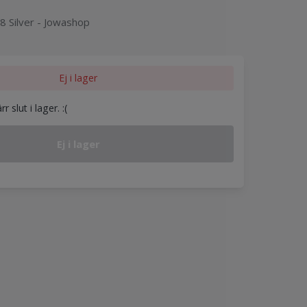
8 Silver - Jowashop
Ej i lager
 slut i lager. :(
Ej i lager