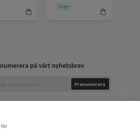
I lager
numerera på vårt nyhetsbrev
Prenumerera
 för